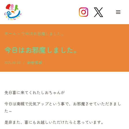
コ
ン
テ
ホーム
»
今日はお邪魔しました。
ン
ツ
今日はお邪魔しました。
へ
ス
2025.08.30
新着情報
キ
ッ
プ
先日喜に来てくれたしおちゃんが
今日は南幌で元気アップという事で、お邪魔させていただきまし
た～
是非また、喜にもお越しいただけたらと思っています。