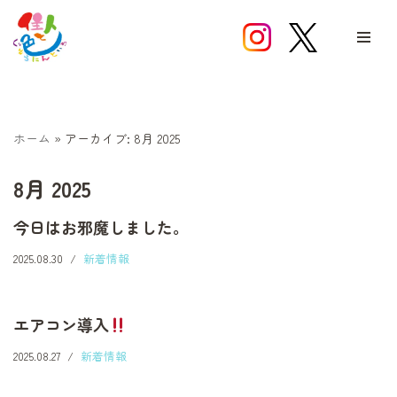
コ
ン
テ
ン
ツ
ホーム
»
アーカイブ: 8月 2025
へ
ス
8月 2025
キ
今日はお邪魔しました。
ッ
プ
2025.08.30
新着情報
エアコン導入
2025.08.27
新着情報