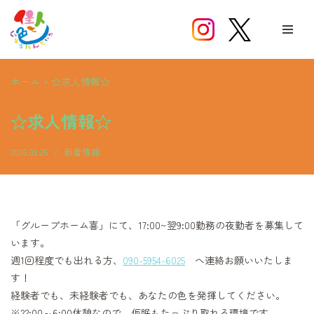
コ
ン
テ
ホーム
»
☆求人情報☆
ン
ツ
☆求人情報☆
へ
ス
2026.03.25
新着情報
キ
ッ
プ
「グループホーム喜」にて、17:00~翌9:00勤務の夜勤者を募集して
います。
週1回程度でも出れる方、
090-5954-6025
へ連絡お願いいたしま
す！
経験者でも、未経験者でも、あなたの色を発揮してください。
※22:00～6:00休憩なので、仮眠もたっぷり取れる環境です。