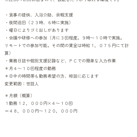
・食事の提供、入浴介助、余暇支援
・夜間巡回（２３時、６時に実施）
・曜日によりゴミ出しがあります
・会議や研修への参加（月に３回程度。９時〜１０時で実施。
リモートでの参加可能。その間の賃金は時給１，０７５円にて計
算）
・業務日誌や個別支援記録など、ＰＣでの簡単な入力作業
＊月４〜１０回程度の勤務
＊日中の時間帯も勤務希望の方、相談に応じます
変更範囲：世話人
＊月額（概算）
１勤務１２，０００円×４〜１０回
＝４８，０００円〜１２０，０００円